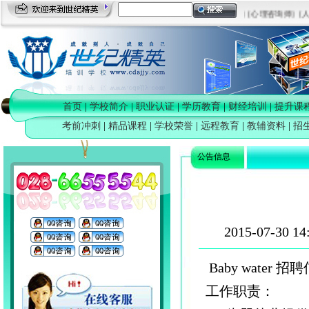
[司法考培训]
[心理咨询师]
[人
首页
|
学校简介
|
职业认证
|
学历教育
|
财经培训
|
提升课
考前冲刺
|
精品课程
|
学校荣誉
|
远程教育
|
教辅资料
|
招
公告信息
2015-07-30 14
Baby water 
工作职责：