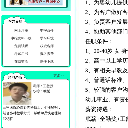
1、为婴幼儿提
2、为客户做好
3、负责客户发
4、协助其他部
网上注册
申报条件
申报资料下载
学习环境
任职条件：
免费试听
权威名师
1、20-40岁 女
考试用书
报名缴费
2、高中以上学历
在线交流
课件下载
3、有相关早教
更多>>
4、普通话标准
讲师：王教授
5、较强的客户
职称：教授
幼儿事业、有责
三甲医院心血管内科博士。个性鲜明，
薪资待遇：
结合多种教学方式，帮助学员快速理解
底薪+全勤奖+工龄
和记忆。