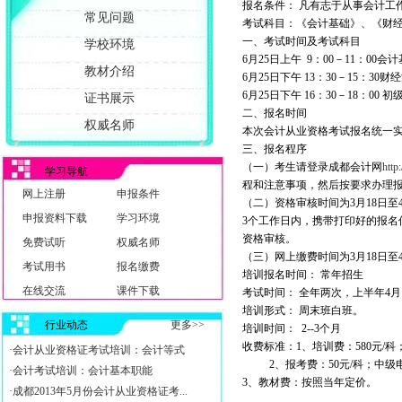
报名条件： 凡有志于从事会计工
常见问题
考试科目：《会计基础》、《财
一、考试时间及考试科目
学校环境
6月25日上午 9：00－11：00会
教材介绍
6月25日下午 13：30－15：3
6月25日下午 16：30－18：00
证书展示
二、报名时间
权威名师
本次会计从业资格考试报名统一实
三、报名程序
（一）考生请登录成都会计网
http
学习导航
程和注意事项，然后按要求办理
网上注册
申报条件
（二）资格审核时间为3月18日
申报资料下载
学习环境
3个工作日内，携带打印好的报
资格审核。
免费试听
权威名师
（三）网上缴费时间为3月18日
考试用书
报名缴费
培训报名时间： 常年招生
在线交流
课件下载
考试时间： 全年两次，上半年4月
培训形式： 周末班白班。
行业动态
更多>>
培训时间： 2--3个月
收费标准：1、培训费：580元/科
·会计从业资格证考试培训：会计等式
2、报考费：50元/科；中级电
·会计考试培训：会计基本职能
3、教材费：按照当年定价。
·成都2013年5月份会计从业资格证考...