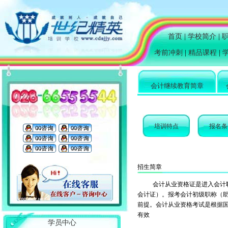
首页
|
学校简介
|
考前冲刺
|
精品课程
|
会计继续教育简章
培训特点
报名条
招生简章
会计从业资格证是进入会计职业
会计证）。报考会计初级职称（
前提。会计从业资格考试是根据
有效
学员中心