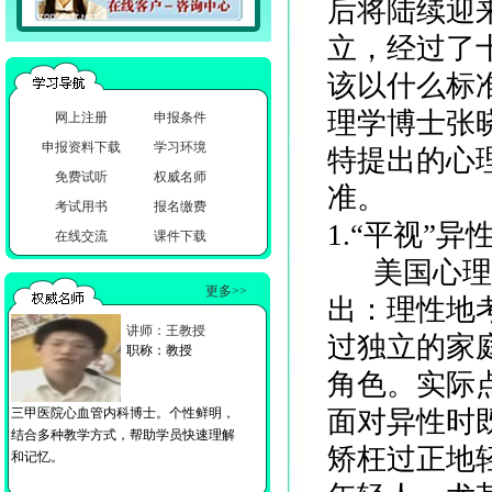
后将陆续迎
立，经过了
该以什么标
理学博士张
网上注册
申报条件
申报资料下载
学习环境
特提出的心
免费试听
权威名师
准。
考试用书
报名缴费
1.“平视”异
在线交流
课件下载
美国心理学
更多>>
出：理性地
讲师：王教授
过独立的家
职称：教授
角色。实际
三甲医院心血管内科博士。个性鲜明，
面对异性时
结合多种教学方式，帮助学员快速理解
矫枉过正地
和记忆。