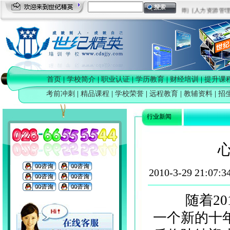
[司法考培训]
[心理咨询师]
[人力资源管理师
首页
|
学校简介
|
职业认证
|
学历教育
|
财经培训
|
提升课
考前冲刺
|
精品课程
|
学校荣誉
|
远程教育
|
教辅资料
|
招
行业新闻
2010-3-29 21:07:3
随着201
一个新的十年