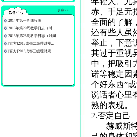
年轻人、尤
赤、手足无
更多>>
全面的了解
2014年第一周课程表
2013年第29周教学日志（时...
还有些人虽
2013年第28周教学日志（时间...
举止，下意
[官方]2013成都二级理财规...
其过于重视
[官方]2013成都三级理财规...
中，把吸引
诺等稳定因
个好东西”
说话者心里有
熟的表现。
2.否定自己
赫威斯特所
己的身体和