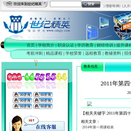
[司法考培训]
[心理咨询师]
[人力
首页
|
学校简介
|
职业认证
|
学历教育
|
财经培训
|
提升课
考前冲刺
|
精品课程
|
学校荣誉
|
远程教育
|
教辅资料
|
招
教务信息
2011年第四十
20
【相关关键字:
2011年第四十六
相关文章：
·2014年第一周课程表